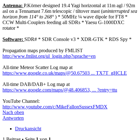
Antenna:
P.Körner designed 19.4 Yagi horizontal at 11m agl / 92m
asl on a Tennamast 7.6m telescopic / tiltover mast (
uninterrupted sea
horizon from 114° to 268°
) * 50MHz ¼ wave dipole for FT8 *
CCW Multi-Couplers feeding all SDRs * Yaesu G-1000DXC
rotator *
Software:
SDR# * SDR Console v3 * XDR-GTK * RDS Spy *
Propagation maps produced by FMLIST
http://www.fmlist.org/ul_login.php?sprache=en
All-time Meteor Scatter Log map at
https://www.google.co.uk/maps/@50.67503 ... TX7T_gHCLE
All-time DAB/DAB+ Log map at
https://www.google.com/maps/@48.406853, ... ?entry=ttu
YouTube Channel:
http://www.youtube.com/c/MikeFallonSussexFMDX
Nach oben
Antworten
Druckansicht
1 Beitrag • Seite
1
von
1