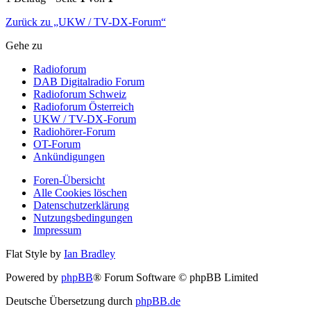
Zurück zu „UKW / TV-DX-Forum“
Gehe zu
Radioforum
DAB Digitalradio Forum
Radioforum Schweiz
Radioforum Österreich
UKW / TV-DX-Forum
Radiohörer-Forum
OT-Forum
Ankündigungen
Foren-Übersicht
Alle Cookies löschen
Datenschutzerklärung
Nutzungsbedingungen
Impressum
Flat Style by
Ian Bradley
Powered by
phpBB
® Forum Software © phpBB Limited
Deutsche Übersetzung durch
phpBB.de