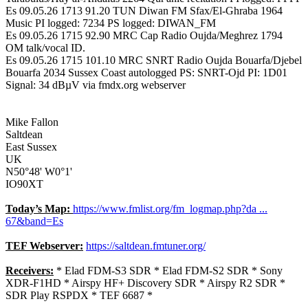
Es 09.05.26 1713 91.20 TUN Diwan FM Sfax/El-Ghraba 1964
Music PI logged: 7234 PS logged: DIWAN_FM
Es 09.05.26 1715 92.90 MRC Cap Radio Oujda/Meghrez 1794
OM talk/vocal ID.
Es 09.05.26 1715 101.10 MRC SNRT Radio Oujda Bouarfa/Djebel
Bouarfa 2034 Sussex Coast autologged PS: SNRT-Ojd PI: 1D01
Signal: 34 dBµV via fmdx.org webserver
Mike Fallon
Saltdean
East Sussex
UK
N50°48' W0°1'
IO90XT
Today’s Map:
https://www.fmlist.org/fm_logmap.php?da ...
67&band=Es
TEF Webserver:
https://saltdean.fmtuner.org/
Receivers:
* Elad FDM-S3 SDR * Elad FDM-S2 SDR * Sony
XDR-F1HD * Airspy HF+ Discovery SDR * Airspy R2 SDR *
SDR Play RSPDX * TEF 6687 *