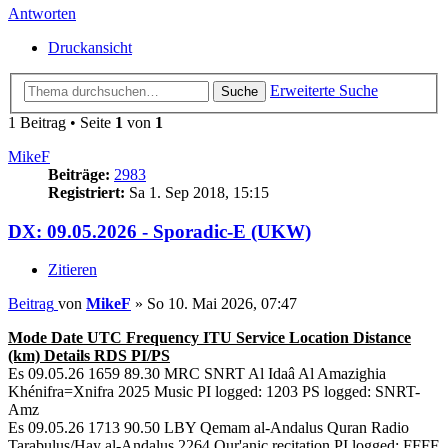
Antworten
Druckansicht
Erweiterte Suche
Suche
1 Beitrag • Seite
1
von
1
MikeF
Beiträge:
2983
Registriert:
Sa 1. Sep 2018, 15:15
DX: 09.05.2026 - Sporadic-E (UKW)
Zitieren
Beitrag
von
MikeF
»
So 10. Mai 2026, 07:47
Mode Date UTC Frequency ITU Service Location Distance
(km) Details RDS PI/PS
Es 09.05.26 1659 89.30 MRC SNRT Al Idaâ Al Amazighia
Khénifra=Xnifra 2025 Music PI logged: 1203 PS logged: SNRT-
Amz
Es 09.05.26 1713 90.50 LBY Qemam al-Andalus Quran Radio
Tarabulus/Hay al-Andalus 2264 Qur'anic recitation PI logged: FFFF