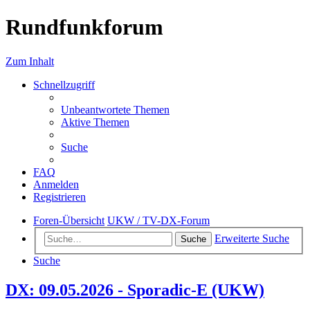
Rundfunkforum
Zum Inhalt
Schnellzugriff
Unbeantwortete Themen
Aktive Themen
Suche
FAQ
Anmelden
Registrieren
Foren-Übersicht
UKW / TV-DX-Forum
Erweiterte Suche
Suche
Suche
DX: 09.05.2026 - Sporadic-E (UKW)