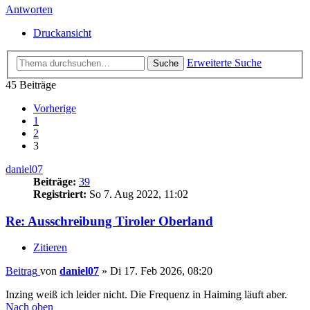
Antworten
Druckansicht
Erweiterte Suche
Suche
45 Beiträge
Vorherige
1
2
3
daniel07
Beiträge:
39
Registriert:
So 7. Aug 2022, 11:02
Re: Ausschreibung Tiroler Oberland
Zitieren
Beitrag
von
daniel07
»
Di 17. Feb 2026, 08:20
Inzing weiß ich leider nicht. Die Frequenz in Haiming läuft aber.
Nach oben