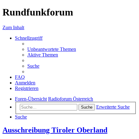
Rundfunkforum
Zum Inhalt
Schnellzugriff
Unbeantwortete Themen
Aktive Themen
Suche
FAQ
Anmelden
Registrieren
Foren-Übersicht
Radioforum Österreich
Erweiterte Suche
Suche
Suche
Ausschreibung Tiroler Oberland