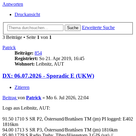
Antworten
Druckansicht
Erweiterte Suche
Suche
3 Beiträge • Seite
1
von
1
Patrick
Beiträge:
854
Registriert:
So 21. Apr 2019, 16:45
Wohnort:
Leibnitz, AUT
DX: 06.07.2026 - Sporadic E (UKW)
Zitieren
Beitrag
von
Patrick
»
Mo 6. Jul 2026, 22:04
Logs aus Leibnitz, AUT:
91.50 1710 S SR P2, Östersund/Brattåsen TM (jm) PI logged: E402
1816km
94.00 1713 S SR P3, Östersund/Brattåsen TM (jm) 1816km
95.80 1729 S Radio Treby, Tibro/Häggetorp 3 GIS (vg) //