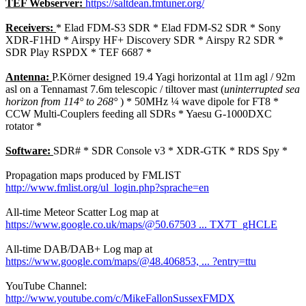
TEF Webserver:
https://saltdean.fmtuner.org/
Receivers:
* Elad FDM-S3 SDR * Elad FDM-S2 SDR * Sony
XDR-F1HD * Airspy HF+ Discovery SDR * Airspy R2 SDR *
SDR Play RSPDX * TEF 6687 *
Antenna:
P.Körner designed 19.4 Yagi horizontal at 11m agl / 92m
asl on a Tennamast 7.6m telescopic / tiltover mast (
uninterrupted sea
horizon from 114° to 268°
) * 50MHz ¼ wave dipole for FT8 *
CCW Multi-Couplers feeding all SDRs * Yaesu G-1000DXC
rotator *
Software:
SDR# * SDR Console v3 * XDR-GTK * RDS Spy *
Propagation maps produced by FMLIST
http://www.fmlist.org/ul_login.php?sprache=en
All-time Meteor Scatter Log map at
https://www.google.co.uk/maps/@50.67503 ... TX7T_gHCLE
All-time DAB/DAB+ Log map at
https://www.google.com/maps/@48.406853, ... ?entry=ttu
YouTube Channel:
http://www.youtube.com/c/MikeFallonSussexFMDX