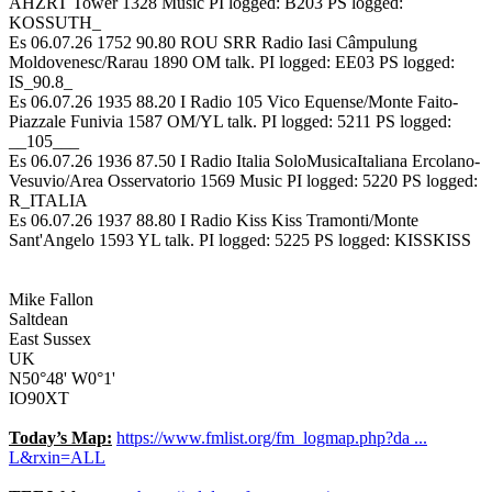
AHZRT Tower 1328 Music PI logged: B203 PS logged:
KOSSUTH_
Es 06.07.26 1752 90.80 ROU SRR Radio Iasi Câmpulung
Moldovenesc/Rarau 1890 OM talk. PI logged: EE03 PS logged:
IS_90.8_
Es 06.07.26 1935 88.20 I Radio 105 Vico Equense/Monte Faito-
Piazzale Funivia 1587 OM/YL talk. PI logged: 5211 PS logged:
__105___
Es 06.07.26 1936 87.50 I Radio Italia SoloMusicaItaliana Ercolano-
Vesuvio/Area Osservatorio 1569 Music PI logged: 5220 PS logged:
R_ITALIA
Es 06.07.26 1937 88.80 I Radio Kiss Kiss Tramonti/Monte
Sant'Angelo 1593 YL talk. PI logged: 5225 PS logged: KISSKISS
Mike Fallon
Saltdean
East Sussex
UK
N50°48' W0°1'
IO90XT
Today’s Map:
https://www.fmlist.org/fm_logmap.php?da ...
L&rxin=ALL