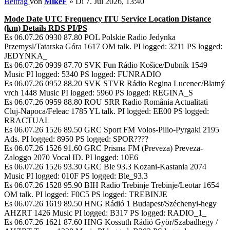
Beitrag
von
MikeF
»
Di 7. Jul 2026, 13:40
Mode Date UTC Frequency ITU Service Location Distance
(km) Details RDS PI/PS
Es 06.07.26 0930 87.80 POL Polskie Radio Jedynka
Przemysl/Tatarska Góra 1617 OM talk. PI logged: 3211 PS logged:
JEDYNKA_
Es 06.07.26 0939 87.70 SVK Fun Rádio Košice/Dubník 1549
Music PI logged: 5340 PS logged: FUNRADIO
Es 06.07.26 0952 88.20 SVK STVR Rádio Regina Lucenec/Blatný
vrch 1448 Music PI logged: 5960 PS logged: REGINA_S
Es 06.07.26 0959 88.80 ROU SRR Radio România Actualitati
Cluj-Napoca/Feleac 1785 YL talk. PI logged: EE00 PS logged:
RRACTUAL
Es 06.07.26 1526 89.50 GRC Sport FM Volos-Pilio-Pyrgaki 2195
Ads. PI logged: 8950 PS logged: SPOR????
Es 06.07.26 1526 91.60 GRC Prisma FM (Preveza) Preveza-
Zaloggo 2070 Vocal ID. PI logged: 10E6
Es 06.07.26 1526 93.30 GRC Ble 93.3 Kozani-Kastania 2074
Music PI logged: 010F PS logged: Ble_93.3
Es 06.07.26 1528 95.90 BIH Radio Trebinje Trebinje/Leotar 1654
OM talk. PI logged: F0C5 PS logged: TREBINJE
Es 06.07.26 1619 89.50 HNG Rádió 1 Budapest/Széchenyi-hegy
AHZRT 1426 Music PI logged: B317 PS logged: RADIO_1_
Es 06.07.26 1621 87.60 HNG Kossuth Rádió Györ/Szabadhegy /