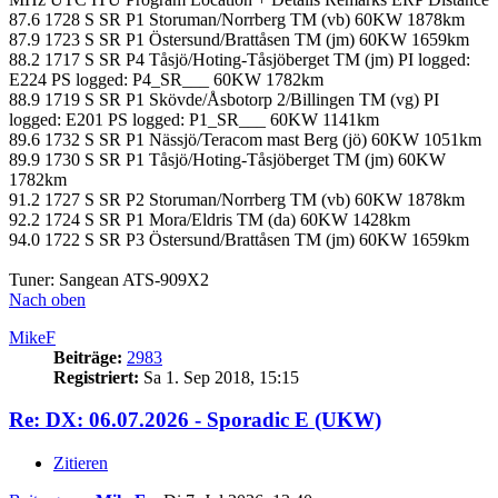
87.6 1728 S SR P1 Storuman/Norrberg TM (vb) 60KW 1878km
87.9 1723 S SR P1 Östersund/Brattåsen TM (jm) 60KW 1659km
88.2 1717 S SR P4 Tåsjö/Hoting-Tåsjöberget TM (jm) PI logged:
E224 PS logged: P4_SR___ 60KW 1782km
88.9 1719 S SR P1 Skövde/Åsbotorp 2/Billingen TM (vg) PI
logged: E201 PS logged: P1_SR___ 60KW 1141km
89.6 1732 S SR P1 Nässjö/Teracom mast Berg (jö) 60KW 1051km
89.9 1730 S SR P1 Tåsjö/Hoting-Tåsjöberget TM (jm) 60KW
1782km
91.2 1727 S SR P2 Storuman/Norrberg TM (vb) 60KW 1878km
92.2 1724 S SR P1 Mora/Eldris TM (da) 60KW 1428km
94.0 1722 S SR P3 Östersund/Brattåsen TM (jm) 60KW 1659km
Tuner: Sangean ATS-909X2
Nach oben
MikeF
Beiträge:
2983
Registriert:
Sa 1. Sep 2018, 15:15
Re: DX: 06.07.2026 - Sporadic E (UKW)
Zitieren