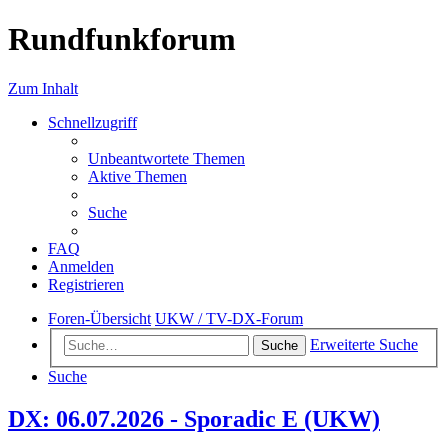
Rundfunkforum
Zum Inhalt
Schnellzugriff
Unbeantwortete Themen
Aktive Themen
Suche
FAQ
Anmelden
Registrieren
Foren-Übersicht
UKW / TV-DX-Forum
Erweiterte Suche
Suche
Suche
DX: 06.07.2026 - Sporadic E (UKW)