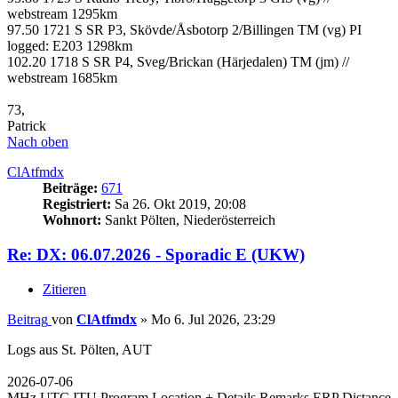
webstream 1295km
97.50 1721 S SR P3, Skövde/Åsbotorp 2/Billingen TM (vg) PI
logged: E203 1298km
102.20 1718 S SR P4, Sveg/Brickan (Härjedalen) TM (jm) //
webstream 1685km
73,
Patrick
Nach oben
ClAtfmdx
Beiträge:
671
Registriert:
Sa 26. Okt 2019, 20:08
Wohnort:
Sankt Pölten, Niederösterreich
Re: DX: 06.07.2026 - Sporadic E (UKW)
Zitieren
Beitrag
von
ClAtfmdx
»
Mo 6. Jul 2026, 23:29
Logs aus St. Pölten, AUT
2026-07-06
MHz UTC ITU Program Location + Details Remarks ERP Distance