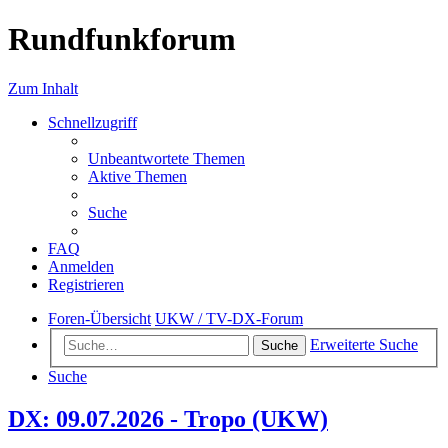
Rundfunkforum
Zum Inhalt
Schnellzugriff
Unbeantwortete Themen
Aktive Themen
Suche
FAQ
Anmelden
Registrieren
Foren-Übersicht
UKW / TV-DX-Forum
Erweiterte Suche
Suche
Suche
DX: 09.07.2026 - Tropo (UKW)