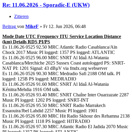
Re: 11.06.2026 - Sporadic-E (UKW)
Zitieren
Beitrag
von
MikeF
»
Fr 12. Jun 2026, 06:48
Mode Date UTC Frequency ITU Service Location Distance
(km) Details RDS PI/PS
Es 11.06.26 0525 92.50 MRC Atlantic Radio Casablanca/Aïn
Chock 2017 Music PI logged: 1357 PS logged: ATLANTIC
Es 11.06.26 0525 96.00 MRC SNRT Al Idaâ Al-Watania
Casablanca/Merchiche 2025 Sussex Coast autologged PS: SNRT-
NAT PI: 1201 Signal: 43 dBµV via fmdx.org webserver
Es 11.06.26 0526 90.30 MRC Medradio Safi 2188 OM talk. PI
logged: 125B PS logged: MEDRADIO
Es 11.06.26 0526 91.60 MRC SNRT Al Idaâ Al-Watania
Kénitra/Mehdia 1916 OM talk.
Es 11.06.26 0526 93.40 MRC SNRT Chaîne Inter Ouarzazate 2287
Music PI logged: 1202 PS logged: SNRT-INT
Es 11.06.26 0526 95.50 MRC SNRT Radio Marrakech
Essaouira/Jbel Lahdid 2257 Music PI logged: 1901
Es 11.06.26 0526 95.80 MRC Hit Radio Skhour des Rehamna 2138
Music PI logged: 1118 PS logged: HITRADIO
Es 11.06.26 0526 97.30 MRC Atlantic Radio El Jadida 2070 Music
PI logged: 1357 PS logged: ATLANTIC