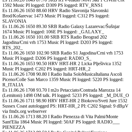
1592 Music PI logged: D309 PS logged: RTV_RNS1
Es 11.06.26 1650 88.60 HRV Radio Slavonija Slavonski
Brod/Košarevac 1473 Music PI logged: C312 PS logged:
SLAVONIA
Es 11.06.26 1650 89.30 SRB Radio Galaxy Lazarevac/Šušnjar
1674 Music PI logged: 106E PS logged: _GALAXY_
Es 11.06.26 1650 101.00 SRB RTS Radio Beograd 202
Jagodina/Crni vrh 1753 Music PI logged: D203 PS logged:
RTS_202_
Es 11.06.26 1650 102.90 SRB Radio S1 Jagodina/Crni vrh 1753
Music PI logged: D206 PS logged: RADIO_S_
Es 11.06.26 1653 90.50 HRV HRT-HR 2 Licka Plješivica 1352
Music PI logged: C202 PS logged: HRT-HR_2
Es 11.06.26 1708 90.80 I Radio Italia SoloMusicaItaliana Ascoli
Piceno/Colle San Marco 1359 Music PI logged: 5220 PS logged:
R_ITALIA
Es 11.06.26 1708 93.70 I m2o Petacciato/Contrada Marozza 14
(Lemitoni) 1498 OM talk. PI logged: 5233 PS logged: _M_DUE_O
Es 11.06.26 1711 98.90 HRV HRT-HR 2 Biokovo/Sveti Jure 1532
Sussex Coast autologged PS: HRT-HR_2 PI: C202 Signal: 9 dBµV
via fmdx.org webserver
Es 11.06.26 1713 88.20 I Radio Pienezza di Vita Palmi/Monte
Sant'Elia 1864 Music PI logged: 50AF PS logged: RADIO___
PIENEZZA