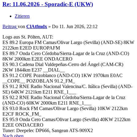
Re: 11.06.2026 - Sporadic-E (UKW)
Zitieren
Beitrag
von
ClAtfmdx
»
Do 11. Jun 2026, 22:12
Logs aus St. Pölten, AUT:
ES 89.2 Europa FM Camas/Olivar Largo (Sevilla) (AND-SE) 8KW
2122km E2ED EUROPAFM
ES 89.7 Onda Cero Córdoba/Sierra-Lagar de la Cruz (AND-CO)
8KW 2000km E2EE ONDACERO
ES 90.3 Cadena Dial Valdepeñas-Cerro del Ángel (CAM-CR)
2KW 1844km E237 __DIAL__
ES 91.2 COPE Pozoblanco (AND-CO) 1KW 1970km E0AC
__COPE__ POZOBLAN 91.2_FM_
ES 91.2 RNE Radio Nacional Valencina/C. Itálica (Sevilla) (AND-
SE) 64KW 2121km E211 RNE_1___
ES 92.2 RNE Radio Nacional Córdoba/Sierra-Lagar de la Cruz
(AND-CO) 60KW 2000km E211 RNE_1___
ES 93.0 Rock FM Camas/Olivar Largo (Sevilla) 10KW 2122km
E2CF ROCK_FM_
ES 95.9 Onda Cero Camas/Olivar Largo (Sevilla) 40KW 2122km
E2EE ONDACERO
Tuner: Deepelec DP666, Sangean ATS-909X2
Nach oben