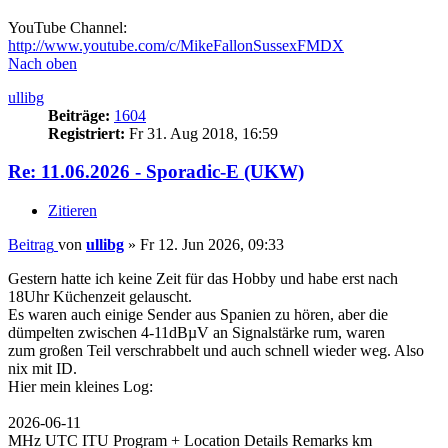
YouTube Channel:
http://www.youtube.com/c/MikeFallonSussexFMDX
Nach oben
ullibg
Beiträge:
1604
Registriert:
Fr 31. Aug 2018, 16:59
Re: 11.06.2026 - Sporadic-E (UKW)
Zitieren
Beitrag
von
ullibg
»
Fr 12. Jun 2026, 09:33
Gestern hatte ich keine Zeit für das Hobby und habe erst nach
18Uhr Küchenzeit gelauscht.
Es waren auch einige Sender aus Spanien zu hören, aber die
dümpelten zwischen 4-11dBµV an Signalstärke rum, waren
zum großen Teil verschrabbelt und auch schnell wieder weg. Also
nix mit ID.
Hier mein kleines Log:
2026-06-11
MHz UTC ITU Program + Location Details Remarks km