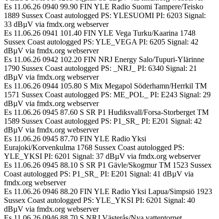
Es 11.06.26 0940 99.90 FIN YLE Radio Suomi Tampere/Teisko
1889 Sussex Coast autologged PS: YLESUOMI PI: 6203 Signal:
33 dBµV via fmdx.org webserver
Es 11.06.26 0941 101.40 FIN YLE Vega Turku/Kaarina 1748
Sussex Coast autologged PS: YLE_VEGA PI: 6205 Signal: 42
dBµV via fmdx.org webserver
Es 11.06.26 0942 102.20 FIN NRJ Energy Salo/Tupuri-Ylärinne
1790 Sussex Coast autologged PS: _NRJ_ PI: 6340 Signal: 21
dBµV via fmdx.org webserver
Es 11.06.26 0944 105.80 S Mix Megapol Söderhamn/Herrkil TM
1571 Sussex Coast autologged PS: ME_POL_ PI: E243 Signal: 29
dBµV via fmdx.org webserver
Es 11.06.26 0945 87.60 S SR P1 Hudiksvall/Forsa-Storberget TM
1589 Sussex Coast autologged PS: P1_SR_ PI: E201 Signal: 42
dBµV via fmdx.org webserver
Es 11.06.26 0945 87.70 FIN YLE Radio Yksi
Eurajoki/Korvenkulma 1768 Sussex Coast autologged PS:
YLE_YKSI PI: 6201 Signal: 37 dBµV via fmdx.org webserver
Es 11.06.26 0945 88.10 S SR P1 Gävle/Skogmur TM 1523 Sussex
Coast autologged PS: P1_SR_ PI: E201 Signal: 41 dBµV via
fmdx.org webserver
Es 11.06.26 0946 88.20 FIN YLE Radio Yksi Lapua/Simpsiö 1923
Sussex Coast autologged PS: YLE_YKSI PI: 6201 Signal: 40
dBµV via fmdx.org webserver
Es 11.06.26 0946 88.70 S NRJ Västerås/Nya vattentornet