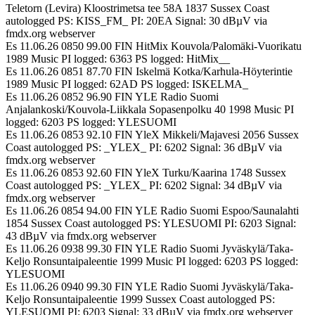
Teletorn (Levira) Kloostrimetsa tee 58A 1837 Sussex Coast
autologged PS: KISS_FM_ PI: 20EA Signal: 30 dBµV via
fmdx.org webserver
Es 11.06.26 0850 99.00 FIN HitMix Kouvola/Palomäki-Vuorikatu
1989 Music PI logged: 6363 PS logged: HitMix__
Es 11.06.26 0851 87.70 FIN Iskelmä Kotka/Karhula-Höyterintie
1989 Music PI logged: 62AD PS logged: ISKELMA_
Es 11.06.26 0852 96.90 FIN YLE Radio Suomi
Anjalankoski/Kouvola-Liikkala Sopasenpolku 40 1998 Music PI
logged: 6203 PS logged: YLESUOMI
Es 11.06.26 0853 92.10 FIN YleX Mikkeli/Majavesi 2056 Sussex
Coast autologged PS: _YLEX_ PI: 6202 Signal: 36 dBµV via
fmdx.org webserver
Es 11.06.26 0853 92.60 FIN YleX Turku/Kaarina 1748 Sussex
Coast autologged PS: _YLEX_ PI: 6202 Signal: 34 dBµV via
fmdx.org webserver
Es 11.06.26 0854 94.00 FIN YLE Radio Suomi Espoo/Saunalahti
1854 Sussex Coast autologged PS: YLESUOMI PI: 6203 Signal:
43 dBµV via fmdx.org webserver
Es 11.06.26 0938 99.30 FIN YLE Radio Suomi Jyväskylä/Taka-
Keljo Ronsuntaipaleentie 1999 Music PI logged: 6203 PS logged:
YLESUOMI
Es 11.06.26 0940 99.30 FIN YLE Radio Suomi Jyväskylä/Taka-
Keljo Ronsuntaipaleentie 1999 Sussex Coast autologged PS:
YLESUOMI PI: 6203 Signal: 33 dBµV via fmdx.org webserver