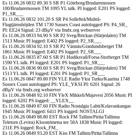
Es 11.06.26 0832 89.30 S SR P1 Göteborg/Brudaremossen
100/Brudaremossen TM 1095 YL talk. PI logged: E201 PS logged:
P1_SR___
Es 11.06.26 0832 101.20 S SR P4 Sollefteå/Multrå-
Flugtjärnshöjden TM 1730 Sussex Coast autologged PS: P4_SR_
PI: EE24 Signal: 23 dBµV via fmdx.org webserver
Es 11.06.26 0833 94.90 S SR P2 Sveg/Brickan (Härjedalen) TM
1513 Music PI logged: E402 PS logged: P2_SR___
Es 11.06.26 0834 92.10 S SR P2 Vännäs/Granlundsberget TM
1861 Music PI logged: E402 PS logged: P2_SR___
Es 11.06.26 0835 87.60 S SR P1 Hudiksvall/Forsa-Storberget TM
1590 YL talk. PI logged: E201 PS logged: P1_SR___
Es 11.06.26 0836 90.60 S SR P1 Sveg/Brickan (Härjedalen) TM
1513 YL talk. PI logged: E201 PS logged: P1_SR___
Es 11.06.26 0847 89.80 FIN YLE Radio Yksi Turku/Kaarina 1748
Sussex Coast autologged PS: YLE_YKSI PI: 6201 Signal: 26
dBµV via fmdx.org webserver
Es 11.06.26 0848 92.10 FIN YleX Mikkeli/Majavesi 2056 Music PI
logged: 6202 PS logged: __YLEX__
Es 11.06.26 0849 87.60 FIN Radio Nostalgia Lahti/Kolavankangas
1945 Music PI logged: 6411 PS logged: NOSTALGI
Es 11.06.26 0849 88.80 EST Rock FM Tallinn/Pirita/Tallinna
Teletorn (Levira) Kloostrimetsa tee 58A 1838 Music PI logged:
231E PS logged: Rock_FM_
Es 11.06.26 0849 93.20 EST Kiss FM Tallinn/Pirita/Tallinna