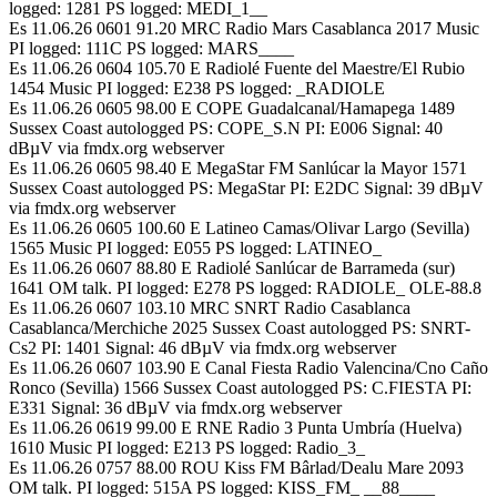
logged: 1281 PS logged: MEDI_1__
Es 11.06.26 0601 91.20 MRC Radio Mars Casablanca 2017 Music
PI logged: 111C PS logged: MARS____
Es 11.06.26 0604 105.70 E Radiolé Fuente del Maestre/El Rubio
1454 Music PI logged: E238 PS logged: _RADIOLE
Es 11.06.26 0605 98.00 E COPE Guadalcanal/Hamapega 1489
Sussex Coast autologged PS: COPE_S.N PI: E006 Signal: 40
dBµV via fmdx.org webserver
Es 11.06.26 0605 98.40 E MegaStar FM Sanlúcar la Mayor 1571
Sussex Coast autologged PS: MegaStar PI: E2DC Signal: 39 dBµV
via fmdx.org webserver
Es 11.06.26 0605 100.60 E Latineo Camas/Olivar Largo (Sevilla)
1565 Music PI logged: E055 PS logged: LATINEO_
Es 11.06.26 0607 88.80 E Radiolé Sanlúcar de Barrameda (sur)
1641 OM talk. PI logged: E278 PS logged: RADIOLE_ OLE-88.8
Es 11.06.26 0607 103.10 MRC SNRT Radio Casablanca
Casablanca/Merchiche 2025 Sussex Coast autologged PS: SNRT-
Cs2 PI: 1401 Signal: 46 dBµV via fmdx.org webserver
Es 11.06.26 0607 103.90 E Canal Fiesta Radio Valencina/Cno Caño
Ronco (Sevilla) 1566 Sussex Coast autologged PS: C.FIESTA PI:
E331 Signal: 36 dBµV via fmdx.org webserver
Es 11.06.26 0619 99.00 E RNE Radio 3 Punta Umbría (Huelva)
1610 Music PI logged: E213 PS logged: Radio_3_
Es 11.06.26 0757 88.00 ROU Kiss FM Bârlad/Dealu Mare 2093
OM talk. PI logged: 515A PS logged: KISS_FM_ __88____