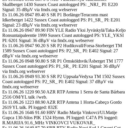
Skallberget 1430 Sussex Coast autologged PS: _NRJ_ PI: E220
Signal: 35 dBµV via fmdx.org webserver
Es 11.06.26 0947 89.40 S SR P1 Borlänge/Teracoms mast
Idkerberget 1422 Sussex Coast autologged PS: P1_SR_ PI: E201
Signal: 23 dBµV via fmdx.org webserver
Es 11.06.26 0947 89.90 FIN YLE Radio Yksi Jyväskylä/Taka-Keljo
Ronsuntaipaleentie 1999 Sussex Coast autologged PS: YLE_YKSI
PI: 6201 Signal: 36 dBµV via fmdx.org webserver
Es 11.06.26 0947 90.20 S SR P2 Hudiksvall/Forsa-Storberget TM
1589 Sussex Coast autologged PS: P2_SR_ PI: E402 Signal: 27
dBµV via fmdx.org webserver
Es 11.06.26 0948 90.80 S SR P1 Örnsköldsvik/Åsberget TM 1777
Sussex Coast autologged PS: P1_SR_ PI: E201 Signal: 36 dBµV
via fmdx.org webserver
Es 11.06.26 0949 93.30 S SR P2 Uppsala/Vedyxa TM 1502 Sussex
Coast autologged PS: P2_SR_ PI: E402 Signal: 37 dBµV via
fmdx.org webserver
Es 11.06.26 1220 90.50 AZR RTP Antena 1 Serra de Santa Bárbara
2516 OM/YL talk //web.
Es 11.06.26 1223 88.90 AZR RTP Antena 1 Horta-Cabeço Gordo
2619 YL talk. PI logged: 832E
Es 11.06.26 1646 91.60 HRV Radio Marija Vinkovci/Ul.Matije
Gupca 130-Silos PIK 1524 Hymn. PI logged: C47A PS logged:
R.MARIJA 91.6_MHz VINKOVCI VUKOVAR_
Es 11.06.26 1649 87.70 SRB RTV-Radio Novi Sad 1 Crveni Cot