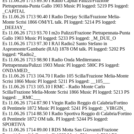
Es 11.06.26 1713 89.50 I Radio Capital Palizzi/Frazione
Pietrapennata-Punta Gallo 1903 Music PI logged: 5219 PS logged:
_CAPITAL
Es 11.06.26 1713 90.40 I Radio Deejay Scilla/Frazione Melia-
Monte Scrisi 1866 OM/YL talk. PI logged: 5214 PS logged:
_DEEJAY_
Es 11.06.26 1713 93.70 I m2o Palizzi/Frazione Pietrapennata-Punta
Gallo 1903 Music PI logged: 5233 PS logged: _M_DUE_O
Es 11.06.26 1713 97.30 I RAI Radio2 Santo Stefano in
Aspromonte/Gambarie (RAI) 1878 OM talk. PI logged: 5202 PS
logged: *Radio2_
Es 11.06.26 1713 98.90 I Radio Onda Mediterranea
Pietrapennata/Palizzi 1903 Music PI logged: 580C PS logged:
ONDAMED_
Es 11.06.26 1713 104.70 I Radio 105 Scilla/Frazione Melia-Monte
Scrisi 1866 Music PI logged: 5211 PS logged: __105___
Es 11.06.26 1713 105.10 I RMC - Radio Monte Carlo
Scilla/Frazione Melia-Monte Scrisi 1866 Music PI logged: 5213 PS
logged: __RMC___
Es 11.06.26 1714 87.90 I Virgin Radio Reggio di Calabria/Fortino
di Pentimele 1872 Music PI logged: 5241 PS logged: _VIRGIN_
Es 11.06.26 1714 88.50 I Radio Sportiva Reggio di Calabria/Fortino
di Pentimele 1872 OM talk. PI logged: 5244 PS logged:
SPORTIVA
Es 11.06.26 1714 89.00 I RDS Motta San Giovanni/Frazione