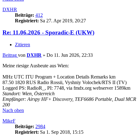
DXHR
Beiträge:
412
Registriert:
Sa 27. Apr 2019, 20:27
Re: 11.06.2026 - Sporadic-E (UKW)
Zitieren
Beitrag
von
DXHR
»
Do 11. Jun 2026, 22:33
Meine riesige Ausbeute aus Wien:
MHz UTC ITU Program + Location Details Remarks km
87.50 1820 RUS Radio Rossii, Vyshniy Volochek/RTS II (TV)
Logged PS: RadioR_, PI: 7748, via fmdx.org webserver 1589km
Standort: Wien, Österreich
Empfänger: Airspy HF+ Discovery, TEF6686 Portable, Dual MCR
200
Nach oben
MikeF
Beiträge:
2984
Registriert:
Sa 1. Sep 2018, 15:15