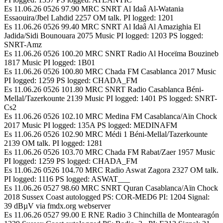
Es 11.06.26 0526 97.90 MRC SNRT Al Idaâ Al-Watania
Essaouira/Jbel Lahdid 2257 OM talk. PI logged: 1201
Es 11.06.26 0526 99.40 MRC SNRT Al Idaâ Al Amazighia El
Jadida/Sidi Bounouara 2075 Music PI logged: 1203 PS logged:
SNRT-Amz
Es 11.06.26 0526 100.20 MRC SNRT Radio Al Hoceïma Bouzineb
1817 Music PI logged: 1B01
Es 11.06.26 0526 100.80 MRC Chada FM Casablanca 2017 Music
PI logged: 1259 PS logged: CHADA_FM
Es 11.06.26 0526 101.80 MRC SNRT Radio Casablanca Béni-
Mellal/Tazerkounte 2139 Music PI logged: 1401 PS logged: SNRT-
Cs2
Es 11.06.26 0526 102.10 MRC Medina FM Casablanca/Aïn Chock
2017 Music PI logged: 135A PS logged: MEDINAFM
Es 11.06.26 0526 102.90 MRC Médi 1 Béni-Mellal/Tazerkounte
2139 OM talk. PI logged: 1281
Es 11.06.26 0526 103.70 MRC Chada FM Rabat/Zaer 1957 Music
PI logged: 1259 PS logged: CHADA_FM
Es 11.06.26 0526 104.70 MRC Radio Aswat Zagora 2327 OM talk.
PI logged: 1116 PS logged: ASWAT___
Es 11.06.26 0527 98.60 MRC SNRT Quran Casablanca/Aïn Chock
2018 Sussex Coast autologged PS: COR-MED6 PI: 1204 Signal:
39 dBµV via fmdx.org webserver
Es 11.06.26 0527 99.00 E RNE Radio 3 Chinchilla de Montearagón