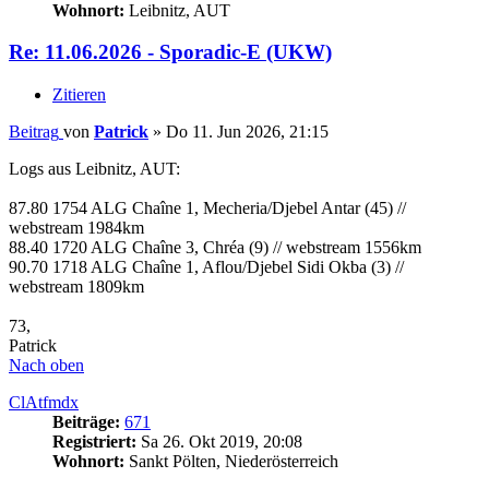
Wohnort:
Leibnitz, AUT
Re: 11.06.2026 - Sporadic-E (UKW)
Zitieren
Beitrag
von
Patrick
»
Do 11. Jun 2026, 21:15
Logs aus Leibnitz, AUT:
87.80 1754 ALG Chaîne 1, Mecheria/Djebel Antar (45) //
webstream 1984km
88.40 1720 ALG Chaîne 3, Chréa (9) // webstream 1556km
90.70 1718 ALG Chaîne 1, Aflou/Djebel Sidi Okba (3) //
webstream 1809km
73,
Patrick
Nach oben
ClAtfmdx
Beiträge:
671
Registriert:
Sa 26. Okt 2019, 20:08
Wohnort:
Sankt Pölten, Niederösterreich