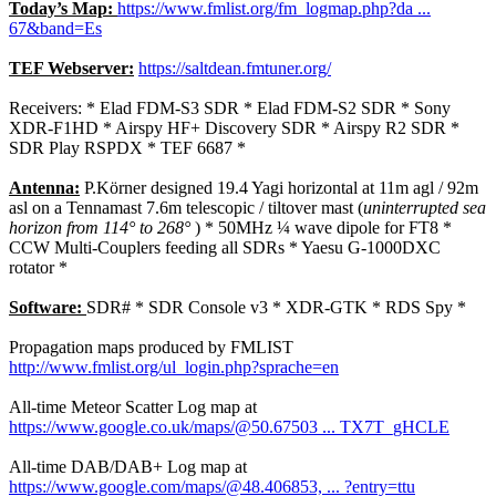
Today’s Map:
https://www.fmlist.org/fm_logmap.php?da ...
67&band=Es
TEF Webserver:
https://saltdean.fmtuner.org/
Receivers: * Elad FDM-S3 SDR * Elad FDM-S2 SDR * Sony
XDR-F1HD * Airspy HF+ Discovery SDR * Airspy R2 SDR *
SDR Play RSPDX * TEF 6687 *
Antenna:
P.Körner designed 19.4 Yagi horizontal at 11m agl / 92m
asl on a Tennamast 7.6m telescopic / tiltover mast (
uninterrupted sea
horizon from 114° to 268°
) * 50MHz ¼ wave dipole for FT8 *
CCW Multi-Couplers feeding all SDRs * Yaesu G-1000DXC
rotator *
Software:
SDR# * SDR Console v3 * XDR-GTK * RDS Spy *
Propagation maps produced by FMLIST
http://www.fmlist.org/ul_login.php?sprache=en
All-time Meteor Scatter Log map at
https://www.google.co.uk/maps/@50.67503 ... TX7T_gHCLE
All-time DAB/DAB+ Log map at
https://www.google.com/maps/@48.406853, ... ?entry=ttu