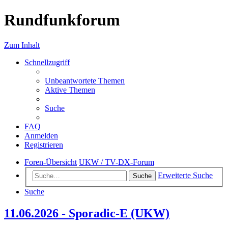
Rundfunkforum
Zum Inhalt
Schnellzugriff
Unbeantwortete Themen
Aktive Themen
Suche
FAQ
Anmelden
Registrieren
Foren-Übersicht
UKW / TV-DX-Forum
Erweiterte Suche
Suche
Suche
11.06.2026 - Sporadic-E (UKW)