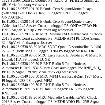
1329 Sussex Coast autologged PS: Radio_3_ PI: E213 Signal: 21
dBµV via fmdx.org webserver
Es 11.06.26 0527 101.20 E Onda Cero Sagunt/Monte Picayo
(Valencia) 1240 OM/YL talk. PI logged: E2EE PS logged:
ONDACERO
Es 11.06.26 0528 101.20 E Onda Cero Sagunt/Monte Picayo
(Valencia) 1242 Sussex Coast autologged PS: ONDACERO PI:
E2EE Signal: 31 dBµV via fmdx.org webserver
Es 11.06.26 0529 102.10 MRC Medina FM Casablanca/Aïn Chock
2018 Sussex Coast autologged PS: MEDINAFM PI: 135A Signal:
32 dBµV via fmdx.org webserver
Es 11.06.26 0538 88.30 MRC SNRT Quran Essaouira/Jbel Lahdid
2257 Religious song. PI logged: 1204 PS logged: SNRT-COR
Es 11.06.26 0538 98.00 MRC Luxe Radio El Jadida 2070 Music PI
logged: 111A PS logged: LUXE____
Es 11.06.26 0538 100.50 E RNE Radio 5 Todo Noticias
Almonaster la Real 1532 Sussex Coast autologged PS: RNE_5-H_
PI: E615 Signal: 29 dBµV via fmdx.org webserver
Es 11.06.26 0540 100.50 MRC MFM Casa Rabat/Zaer 1957 Music
PI logged: 1283 PS logged: MFM_____
Es 11.06.26 0540 100.50 E RNE Radio 5 Todo Noticias
Almonaster la Real 1531 YL talk. PI logged: E615 PS logged:
RNE_5-H_
Es 11.06.26 0541 88.20 MRC Medradio Casablanca/Aïn Chock
2018 Sussex Coast autologged PS: MEDRADIO PI: 125B Signal: