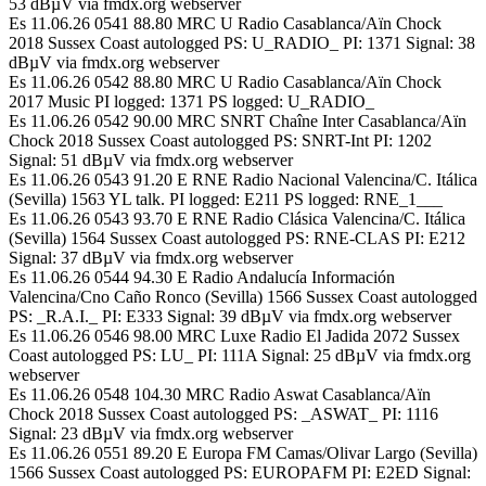
53 dBµV via fmdx.org webserver
Es 11.06.26 0541 88.80 MRC U Radio Casablanca/Aïn Chock
2018 Sussex Coast autologged PS: U_RADIO_ PI: 1371 Signal: 38
dBµV via fmdx.org webserver
Es 11.06.26 0542 88.80 MRC U Radio Casablanca/Aïn Chock
2017 Music PI logged: 1371 PS logged: U_RADIO_
Es 11.06.26 0542 90.00 MRC SNRT Chaîne Inter Casablanca/Aïn
Chock 2018 Sussex Coast autologged PS: SNRT-Int PI: 1202
Signal: 51 dBµV via fmdx.org webserver
Es 11.06.26 0543 91.20 E RNE Radio Nacional Valencina/C. Itálica
(Sevilla) 1563 YL talk. PI logged: E211 PS logged: RNE_1___
Es 11.06.26 0543 93.70 E RNE Radio Clásica Valencina/C. Itálica
(Sevilla) 1564 Sussex Coast autologged PS: RNE-CLAS PI: E212
Signal: 37 dBµV via fmdx.org webserver
Es 11.06.26 0544 94.30 E Radio Andalucía Información
Valencina/Cno Caño Ronco (Sevilla) 1566 Sussex Coast autologged
PS: _R.A.I._ PI: E333 Signal: 39 dBµV via fmdx.org webserver
Es 11.06.26 0546 98.00 MRC Luxe Radio El Jadida 2072 Sussex
Coast autologged PS: LU_ PI: 111A Signal: 25 dBµV via fmdx.org
webserver
Es 11.06.26 0548 104.30 MRC Radio Aswat Casablanca/Aïn
Chock 2018 Sussex Coast autologged PS: _ASWAT_ PI: 1116
Signal: 23 dBµV via fmdx.org webserver
Es 11.06.26 0551 89.20 E Europa FM Camas/Olivar Largo (Sevilla)
1566 Sussex Coast autologged PS: EUROPAFM PI: E2ED Signal: