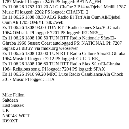
1787 Music PI logged: 2405 PS logged: BATNA_FM
Es 11.06.26 1752 101.20 ALG Chaîne 2 Biskra/Djebel Metlili 1787
Music PI logged: 2202 PS logged: CHAINE_2
Es 11.06.26 1808 88.30 ALG Radio El Tarf Ain Oum Ali/Djebel
Oum Ali 1705 OM/YL talk //web.
Es 11.06.26 1808 93.00 TUN RTT Radio Jeunes Sfax/El-Ghraba
1964 OM talk. PI logged: 7201 PS logged: JEUNES__
Es 11.06.26 1808 100.50 TUN RTT Radio Nationale Sfax/El-
Ghraba 1966 Sussex Coast autologged PS: NATIONAL PI: 7207
Signal: 21 dBµV via fmdx.org webserver
Es 11.06.26 1808 103.00 TUN RTT Radio Culture Sfax/El-Ghraba
1964 Music PI logged: 7212 PS logged: CULTURE_
Es 11.06.26 1808 106.60 TUN RTT Radio Sfax Sfax/El-Ghraba
1964 Religious song. PI logged: 7204 PS logged: SFAX____
Es 11.06.26 1916 99.20 MRC Luxe Radio Casablanca/Aïn Chock
2017 Music PI logged: 111A
Mike Fallon
Saltdean
East Sussex
UK
N50°48' W0°1'
IO90XT