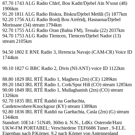
87.70 1743 ALG Radio Chlef, Bou Kadir/Djebel Aïn N'sour (48)
1906km
91.20 1811 ALG Radio Biskra, Biskra/Djebel Metlili (5) 1877km
92.20 1756 ALG Radio Bordj Bou Arréridj, Hasnaoua/Djebel
Morissane (34) stream 1794km
92.70 1755 ALG Radio Oran (Bahia FM), Tessala (22) 2037km
94.70 1753 ALG Radio Tlemcen, Tlemcen/Djebel Nador (13)
stream 2105km
94.50 1802 E RNE Radio 3, Herencia Navajo (CAM-CR) Voice ID
1744km
90.10 1827 G BBC Radio 2, Divis (NI-ANT) voice ID 1122km
88.80 1829 IRL RTÉ Radio 1, Maghera (2rn) (CE) 1289km
89.20 1843 IRL RTÉ Radio 1, Cork/Spur Hill (CO) stream 1285km
90.00 1849 IRL RTÉ Radio 1, Mullaghanish (2rn) (CO) stream
1326km
92.70 1835 IRL RTÉ Raidió na Gaeltachta,
Castletownbere/Knockgour (KY) stream 1389km
92.80 1836 IRL RTÉ Raidió na Gaeltachta, Casla (2rn) (G) stream
1344km
Standort: 10E14 / 51N49, 360m ü. N.N., LdKr. Osterode/Harz
UKW-FM PORTABEL: Verschiedene TEF6686 Tuner , 9-ELE.
Eigenbau nach P.Körner, 9.2 nach Körner von Antennenland