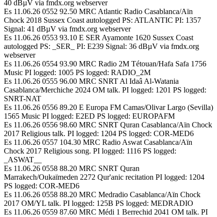
40 dBµV via fmdx.org webserver
Es 11.06.26 0552 92.50 MRC Atlantic Radio Casablanca/Aïn
Chock 2018 Sussex Coast autologged PS: ATLANTIC PI: 1357
Signal: 41 dBµV via fmdx.org webserver
Es 11.06.26 0553 93.10 E SER Ayamonte 1620 Sussex Coast
autologged PS: _SER_ PI: E239 Signal: 36 dBµV via fmdx.org
webserver
Es 11.06.26 0554 93.90 MRC Radio 2M Tétouan/Hafa Safa 1756
Music PI logged: 1005 PS logged: RADIO_2M
Es 11.06.26 0555 96.00 MRC SNRT Al Idaâ Al-Watania
Casablanca/Merchiche 2024 OM talk. PI logged: 1201 PS logged:
SNRT-NAT
Es 11.06.26 0556 89.20 E Europa FM Camas/Olivar Largo (Sevilla)
1565 Music PI logged: E2ED PS logged: EUROPAFM
Es 11.06.26 0556 98.60 MRC SNRT Quran Casablanca/Aïn Chock
2017 Religious talk. PI logged: 1204 PS logged: COR-MED6
Es 11.06.26 0557 104.30 MRC Radio Aswat Casablanca/Aïn
Chock 2017 Religious song. PI logged: 1116 PS logged:
_ASWAT__
Es 11.06.26 0558 88.20 MRC SNRT Quran
Marrakech/Oukaïmeden 2272 Qur'anic recitation PI logged: 1204
PS logged: COR-MED6
Es 11.06.26 0558 88.20 MRC Medradio Casablanca/Aïn Chock
2017 OM/YL talk. PI logged: 125B PS logged: MEDRADIO
Es 11.06.26 0559 87.60 MRC Médi 1 Berrechid 2041 OM talk. PI