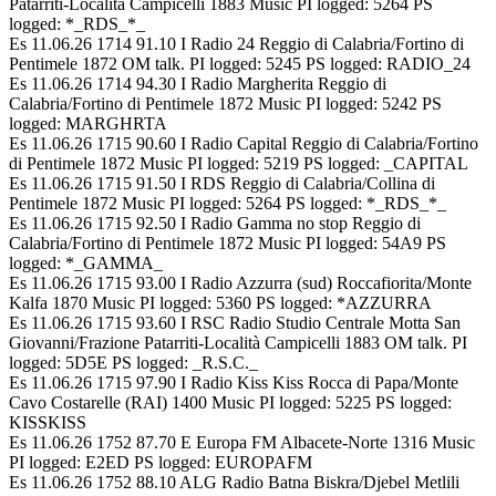
Patarriti-Località Campicelli 1883 Music PI logged: 5264 PS
logged: *_RDS_*_
Es 11.06.26 1714 91.10 I Radio 24 Reggio di Calabria/Fortino di
Pentimele 1872 OM talk. PI logged: 5245 PS logged: RADIO_24
Es 11.06.26 1714 94.30 I Radio Margherita Reggio di
Calabria/Fortino di Pentimele 1872 Music PI logged: 5242 PS
logged: MARGHRTA
Es 11.06.26 1715 90.60 I Radio Capital Reggio di Calabria/Fortino
di Pentimele 1872 Music PI logged: 5219 PS logged: _CAPITAL
Es 11.06.26 1715 91.50 I RDS Reggio di Calabria/Collina di
Pentimele 1872 Music PI logged: 5264 PS logged: *_RDS_*_
Es 11.06.26 1715 92.50 I Radio Gamma no stop Reggio di
Calabria/Fortino di Pentimele 1872 Music PI logged: 54A9 PS
logged: *_GAMMA_
Es 11.06.26 1715 93.00 I Radio Azzurra (sud) Roccafiorita/Monte
Kalfa 1870 Music PI logged: 5360 PS logged: *AZZURRA
Es 11.06.26 1715 93.60 I RSC Radio Studio Centrale Motta San
Giovanni/Frazione Patarriti-Località Campicelli 1883 OM talk. PI
logged: 5D5E PS logged: _R.S.C._
Es 11.06.26 1715 97.90 I Radio Kiss Kiss Rocca di Papa/Monte
Cavo Costarelle (RAI) 1400 Music PI logged: 5225 PS logged:
KISSKISS
Es 11.06.26 1752 87.70 E Europa FM Albacete-Norte 1316 Music
PI logged: E2ED PS logged: EUROPAFM
Es 11.06.26 1752 88.10 ALG Radio Batna Biskra/Djebel Metlili