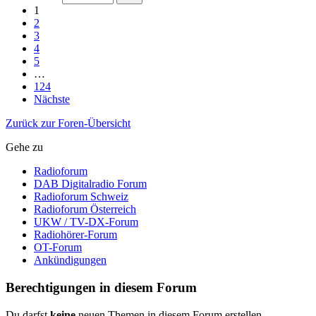
1
2
3
4
5
…
124
Nächste
Zurück zur Foren-Übersicht
Gehe zu
Radioforum
DAB Digitalradio Forum
Radioforum Schweiz
Radioforum Österreich
UKW / TV-DX-Forum
Radiohörer-Forum
OT-Forum
Ankündigungen
Berechtigungen in diesem Forum
Du darfst
keine
neuen Themen in diesem Forum erstellen.