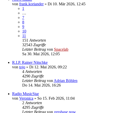
von
frank.koriander
»
Di 10. Mär 2026, 12:45
1
…
7
8
9
10
11
151
Antworten
32543
Zugriffe
Letzter Beitrag
von
Spacelab
Sa 30. Mai 2026, 12:05
R.I.P. Rainer Nitschke
von
tojo
»
Di 12. Mai 2026, 09:22
4
Antworten
4290
Zugriffe
Letzter Beitrag
von
Adrian Böhlen
Do 14. Mai 2026, 16:26
Radio MusicStar
von
Veronica
»
So 15. Feb 2026, 11:04
2
Antworten
4295
Zugriffe
Letzter Beitrag
von
zerobase now