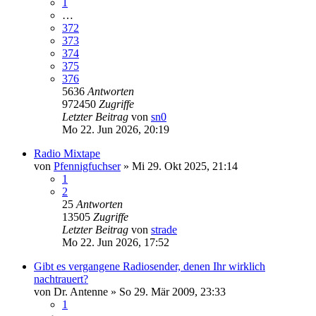
1
…
372
373
374
375
376
5636
Antworten
972450
Zugriffe
Letzter Beitrag
von
sn0
Mo 22. Jun 2026, 20:19
Radio Mixtape
von
Pfennigfuchser
»
Mi 29. Okt 2025, 21:14
1
2
25
Antworten
13505
Zugriffe
Letzter Beitrag
von
strade
Mo 22. Jun 2026, 17:52
Gibt es vergangene Radiosender, denen Ihr wirklich
nachtrauert?
von
Dr. Antenne
»
So 29. Mär 2009, 23:33
1