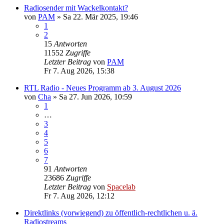
Radiosender mit Wackelkontakt?
von
PAM
»
Sa 22. Mär 2025, 19:46
1
2
15
Antworten
11552
Zugriffe
Letzter Beitrag
von
PAM
Fr 7. Aug 2026, 15:38
RTL Radio - Neues Programm ab 3. August 2026
von
Cha
»
Sa 27. Jun 2026, 10:59
1
…
3
4
5
6
7
91
Antworten
23686
Zugriffe
Letzter Beitrag
von
Spacelab
Fr 7. Aug 2026, 12:12
Direktlinks (vorwiegend) zu öffentlich-rechtlichen u. ä.
Radiostreams