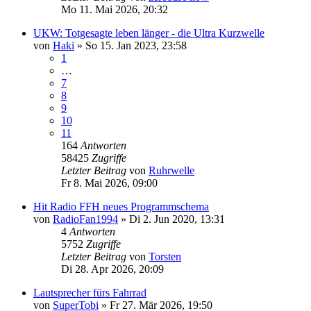
Mo 11. Mai 2026, 20:32
UKW: Totgesagte leben länger - die Ultra Kurzwelle
von
Haki
»
So 15. Jan 2023, 23:58
1
…
7
8
9
10
11
164
Antworten
58425
Zugriffe
Letzter Beitrag
von
Ruhrwelle
Fr 8. Mai 2026, 09:00
Hit Radio FFH neues Programmschema
von
RadioFan1994
»
Di 2. Jun 2020, 13:31
4
Antworten
5752
Zugriffe
Letzter Beitrag
von
Torsten
Di 28. Apr 2026, 20:09
Lautsprecher fürs Fahrrad
von
SuperTobi
»
Fr 27. Mär 2026, 19:50