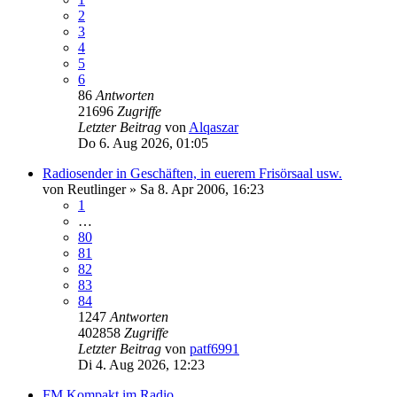
2
3
4
5
6
86
Antworten
21696
Zugriffe
Letzter Beitrag
von
Alqaszar
Do 6. Aug 2026, 01:05
Radiosender in Geschäften, in euerem Frisörsaal usw.
von
Reutlinger
»
Sa 8. Apr 2006, 16:23
1
…
80
81
82
83
84
1247
Antworten
402858
Zugriffe
Letzter Beitrag
von
patf6991
Di 4. Aug 2026, 12:23
FM Kompakt im Radio