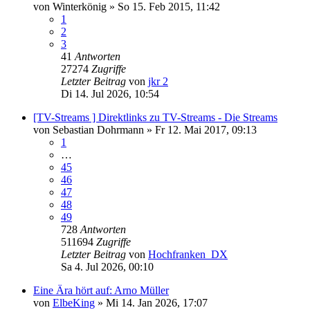
von
Winterkönig
»
So 15. Feb 2015, 11:42
1
2
3
41
Antworten
27274
Zugriffe
Letzter Beitrag
von
jkr 2
Di 14. Jul 2026, 10:54
[TV-Streams ] Direktlinks zu TV-Streams - Die Streams
von
Sebastian Dohrmann
»
Fr 12. Mai 2017, 09:13
1
…
45
46
47
48
49
728
Antworten
511694
Zugriffe
Letzter Beitrag
von
Hochfranken_DX
Sa 4. Jul 2026, 00:10
Eine Ära hört auf: Arno Müller
von
ElbeKing
»
Mi 14. Jan 2026, 17:07