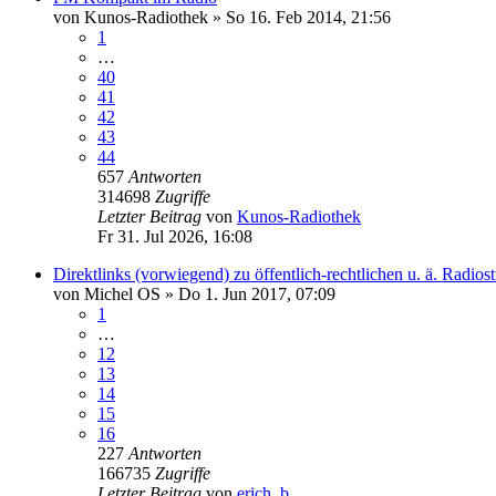
von
Kunos-Radiothek
»
So 16. Feb 2014, 21:56
1
…
40
41
42
43
44
657
Antworten
314698
Zugriffe
Letzter Beitrag
von
Kunos-Radiothek
Fr 31. Jul 2026, 16:08
Direktlinks (vorwiegend) zu öffentlich-rechtlichen u. ä. Radios
von
Michel OS
»
Do 1. Jun 2017, 07:09
1
…
12
13
14
15
16
227
Antworten
166735
Zugriffe
Letzter Beitrag
von
erich_b