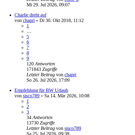
Mi 29. Jul 2026, 09:07
Charlie dreht auf
von
chapri
»
Di 30. Okt 2018, 11:12
1
…
5
6
7
8
9
120
Antworten
171843
Zugriffe
Letzter Beitrag
von
chapri
So 26. Jul 2026, 17:09
Empfehlung für BW Urlaub
von
sisco789
»
Sa 14. Mär 2026, 10:08
1
2
3
34
Antworten
13730
Zugriffe
Letzter Beitrag
von
sisco789
Sa 25. Jul 2026, 09:38