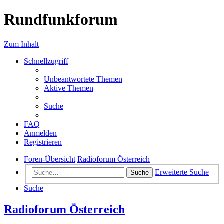
Rundfunkforum
Zum Inhalt
Schnellzugriff
Unbeantwortete Themen
Aktive Themen
Suche
FAQ
Anmelden
Registrieren
Foren-Übersicht
Radioforum Österreich
Erweiterte Suche
Suche
Suche
Radioforum Österreich