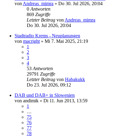
von
Andreas_mimra
»
Do 30. Jul 2026, 20:04
0
Antworten
869
Zugriffe
Letzter Beitrag
von
Andreas_mimra
Do 30. Jul 2026, 20:04
Stadtradio Krems - Neuplanungen
von
macright
»
Mi 7. Mai 2025, 21:19
1
2
3
4
53
Antworten
29791
Zugriffe
Letzter Beitrag
von
Habakukk
Do 23. Jul 2026, 09:12
DAB und DAB+ in Slowenien
von
andimik
»
Di 11. Jun 2013, 13:59
1
…
75
76
77
78