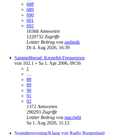
688
689
690
691
692
10368
Antworten
1220732
Zugriffe
Letzter Beitrag
von
andimik
Di 4. Aug 2026, 16:39
Sammelthread: Kronehit-Frequenzen
von
102.1
»
Sa 1. Apr 2006, 09:56
1
…
88
89
90
91
92
1372
Antworten
290293
Zugriffe
Letzter Beitrag
von
macright
Sa 1. Aug 2026, 11:12
Soundprocessing/Klang von Radio Burgenland