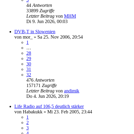
44
Antworten
33899
Zugriffe
Letzter Beitrag
von
MHM
Di 9. Jun 2026, 00:03
DVB-T in Slowenien
von
mor_
»
Sa 25. Nov 2006, 20:54
1
…
28
29
30
31
32
476
Antworten
157171
Zugriffe
Letzter Beitrag
von
andimik
Do 4. Jun 2026, 20:19
Life Radio auf 106,5 deutlich stärker
von
Habakukk
»
Mi 23. Feb 2005, 23:44
1
2
3
4