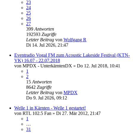
23
24
25
26
27
399
Antworten
192593
Zugriffe
Letzter Beitrag
von
Wolfgang R
Di 14. Jul 2026, 21:47
Eventradio Vogal FM zum Acoustic Lakeside Festival (KTN-
VK) 16.07 - 22.07.2018
von
MPDX - UnterkärntenDX
»
Do 12. Jul 2018, 10:41
1
2
15
Antworten
8642
Zugriffe
Letzter Beitrag
von
MPDX
Do 9. Jul 2026, 09:12
Welle 1 in Kärnten - Welle 1 gestartet!
von
RTL 102.5 Fan
»
Di 27. Mär 2012, 21:47
1
…
31