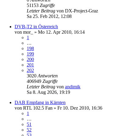
51153
Zugriffe
Letzter Beitrag
von
DX-Project-Graz
Sa 25. Feb 2012, 12:08
DVB-T2 in Österreich
von
mor_
»
Mo 12. Apr 2010, 16:14
1
…
198
199
200
201
202
3020
Antworten
406949
Zugriffe
Letzter Beitrag
von
andimik
Sa 8. Aug 2026, 19:19
DAB Empfang in Kärnten
von
RTL 102.5 Fan
»
Fr 10. Dez 2010, 16:36
1
…
51
52
53