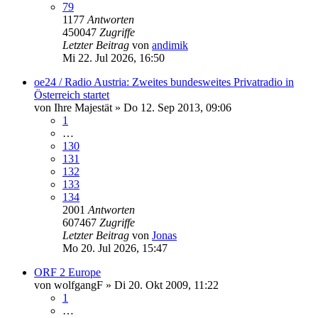
79
1177
Antworten
450047
Zugriffe
Letzter Beitrag
von
andimik
Mi 22. Jul 2026, 16:50
oe24 / Radio Austria: Zweites bundesweites Privatradio in
Österreich startet
von
Ihre Majestät
»
Do 12. Sep 2013, 09:06
1
…
130
131
132
133
134
2001
Antworten
607467
Zugriffe
Letzter Beitrag
von
Jonas
Mo 20. Jul 2026, 15:47
ORF 2 Europe
von
wolfgangF
»
Di 20. Okt 2009, 11:22
1
…