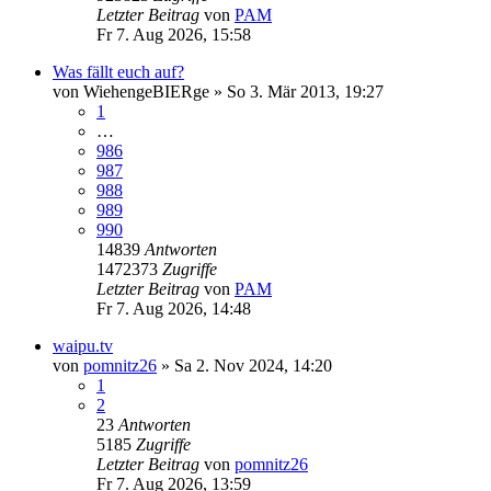
Letzter Beitrag
von
PAM
Fr 7. Aug 2026, 15:58
Was fällt euch auf?
von
WiehengeBIERge
»
So 3. Mär 2013, 19:27
1
…
986
987
988
989
990
14839
Antworten
1472373
Zugriffe
Letzter Beitrag
von
PAM
Fr 7. Aug 2026, 14:48
waipu.tv
von
pomnitz26
»
Sa 2. Nov 2024, 14:20
1
2
23
Antworten
5185
Zugriffe
Letzter Beitrag
von
pomnitz26
Fr 7. Aug 2026, 13:59