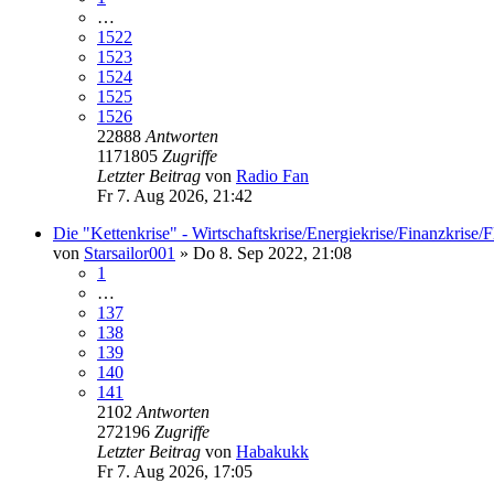
…
1522
1523
1524
1525
1526
22888
Antworten
1171805
Zugriffe
Letzter Beitrag
von
Radio Fan
Fr 7. Aug 2026, 21:42
Die "Kettenkrise" - Wirtschaftskrise/Energiekrise/Finanzkrise/
von
Starsailor001
»
Do 8. Sep 2022, 21:08
1
…
137
138
139
140
141
2102
Antworten
272196
Zugriffe
Letzter Beitrag
von
Habakukk
Fr 7. Aug 2026, 17:05