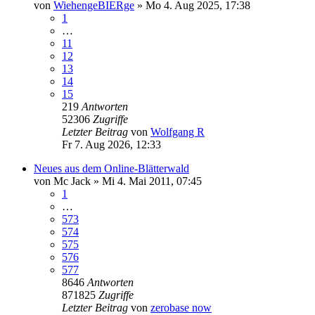
von
WiehengeBIERge
»
Mo 4. Aug 2025, 17:38
1
…
11
12
13
14
15
219
Antworten
52306
Zugriffe
Letzter Beitrag
von
Wolfgang R
Fr 7. Aug 2026, 12:33
Neues aus dem Online-Blätterwald
von
Mc Jack
»
Mi 4. Mai 2011, 07:45
1
…
573
574
575
576
577
8646
Antworten
871825
Zugriffe
Letzter Beitrag
von
zerobase now