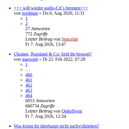
+++ will wieder audio-Cd´s brennen+++
von
nordman
»
Do 6. Aug 2026, 11:31
1
2
27
Antworten
772
Zugriffe
Letzter Beitrag
von
Spacelab
Fr 7. Aug 2026, 13:47
Ukraine, Russland & Co: Seid ihr besorgt?
von
maroon6
»
Di 22. Feb 2022, 07:28
1
…
460
461
462
463
464
6953
Antworten
660734
Zugriffe
Letzter Beitrag
von
OnkelSven
Fr 7. Aug 2026, 12:34
Was könnt ihr überhaupt nicht nachvollziehen?