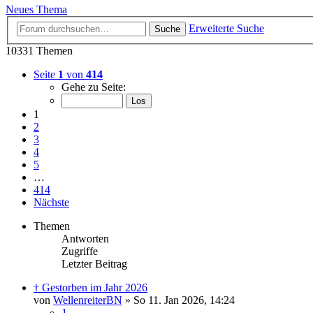
Neues Thema
Erweiterte Suche
Suche
10331 Themen
Seite
1
von
414
Gehe zu Seite:
1
2
3
4
5
…
414
Nächste
Themen
Antworten
Zugriffe
Letzter Beitrag
† Gestorben im Jahr 2026
von
WellenreiterBN
»
So 11. Jan 2026, 14:24
1