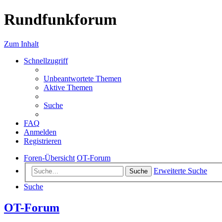
Rundfunkforum
Zum Inhalt
Schnellzugriff
Unbeantwortete Themen
Aktive Themen
Suche
FAQ
Anmelden
Registrieren
Foren-Übersicht
OT-Forum
Erweiterte Suche
Suche
Suche
OT-Forum