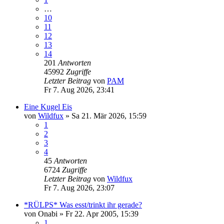
…
10
11
12
13
14
201
Antworten
45992
Zugriffe
Letzter Beitrag
von
PAM
Fr 7. Aug 2026, 23:41
Eine Kugel Eis
von
Wildfux
»
Sa 21. Mär 2026, 15:59
1
2
3
4
45
Antworten
6724
Zugriffe
Letzter Beitrag
von
Wildfux
Fr 7. Aug 2026, 23:07
*RÜLPS* Was esst/trinkt ihr gerade?
von
Onabi
»
Fr 22. Apr 2005, 15:39
1