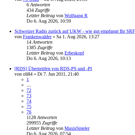
6
Antworten
434
Zugriffe
Letzter Beitrag
von
Wolfgang R
Do 6. Aug 2026, 10:59
Schweizer Radio zurück auf UKW - wie gut empfangt Ihr SR
von
Frankenwalder
»
Sa 1. Aug 2026, 13:27
14
Antworten
1385
Zugriffe
Letzter Beitrag
von
Erbeskopf
Do 6. Aug 2026, 10:13
[RDS] Überprüfen von RDS-PS und -PI
von
oli84
»
Di 7. Jun 2011, 21:40
1
…
72
73
74
75
76
1128
Antworten
299955
Zugriffe
Letzter Beitrag
von
MaxisSpieler
Do 6. Aug 2026, 07:54