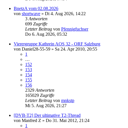
BnetzA vom 02.08.2026
von
shortwave
»
Di 4. Aug 2026, 14:22
3
Antworten
699
Zugriffe
Letzter Beitrag
von
Pfennigfuchser
Do 6. Aug 2026, 05:32
Vierergruppe Kathrein AOS 32 - ORF Salzburg
von
Daniel28-55-59
»
Sa 24. Apr 2010, 20:55
1
…
152
153
154
155
156
2329
Antworten
165029
Zugriffe
Letzter Beitrag
von
mnkstp
Mi 5. Aug 2026, 21:27
[DVB-T2] Der ultimative T2-Thread
von
Manfred Z
»
Do 31. Mai 2012, 21:24
1