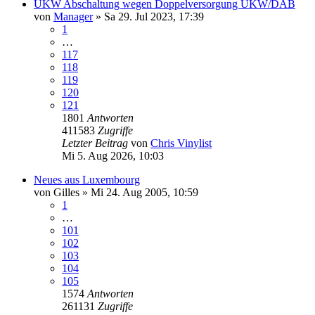
UKW Abschaltung wegen Doppelversorgung UKW/DAB
von
Manager
»
Sa 29. Jul 2023, 17:39
1
…
117
118
119
120
121
1801
Antworten
411583
Zugriffe
Letzter Beitrag
von
Chris Vinylist
Mi 5. Aug 2026, 10:03
Neues aus Luxembourg
von
Gilles
»
Mi 24. Aug 2005, 10:59
1
…
101
102
103
104
105
1574
Antworten
261131
Zugriffe