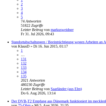
2
3
4
5
74
Antworten
51822
Zugriffe
Letzter Beitrag
von
markusweidner
Fr 31. Jul 2026, 09:43
Standortabschaltungen / Beeinträchtigung wegen Arbeiten an 
von
KlausD
»
Di 16. Jun 2015, 01:17
1
…
131
132
133
134
135
2021
Antworten
480230
Zugriffe
Letzter Beitrag
von
Saarländer (aus Elm)
Do 6. Aug 2026, 13:14
Der DVB-T2 Empfang aus Dänemark funktioniert im mecklenb
von
75-Ohm
»
Mi 5. Aug 2026, 21:35