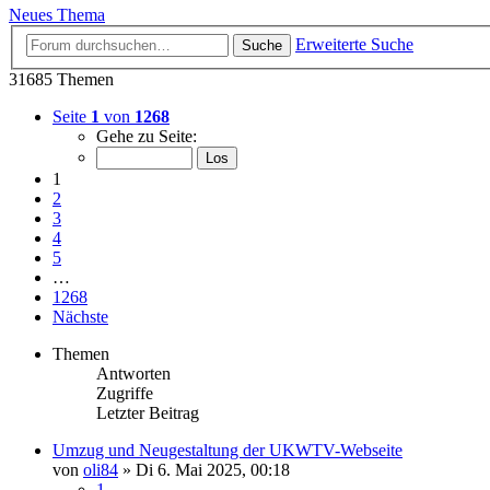
Neues Thema
Erweiterte Suche
Suche
31685 Themen
Seite
1
von
1268
Gehe zu Seite:
1
2
3
4
5
…
1268
Nächste
Themen
Antworten
Zugriffe
Letzter Beitrag
Umzug und Neugestaltung der UKWTV-Webseite
von
oli84
»
Di 6. Mai 2025, 00:18
1