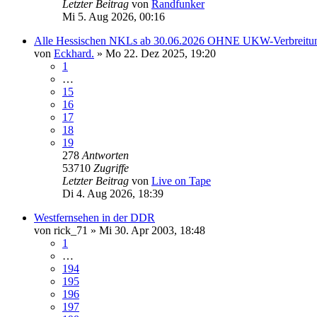
Letzter Beitrag
von
Randfunker
Mi 5. Aug 2026, 00:16
Alle Hessischen NKLs ab 30.06.2026 OHNE UKW-Verbreitu
von
Eckhard.
»
Mo 22. Dez 2025, 19:20
1
…
15
16
17
18
19
278
Antworten
53710
Zugriffe
Letzter Beitrag
von
Live on Tape
Di 4. Aug 2026, 18:39
Westfernsehen in der DDR
von
rick_71
»
Mi 30. Apr 2003, 18:48
1
…
194
195
196
197