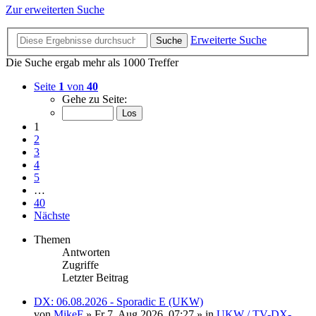
Zur erweiterten Suche
Erweiterte Suche
Suche
Die Suche ergab mehr als 1000 Treffer
Seite
1
von
40
Gehe zu Seite:
1
2
3
4
5
…
40
Nächste
Themen
Antworten
Zugriffe
Letzter Beitrag
DX: 06.08.2026 - Sporadic E (UKW)
von
MikeF
»
Fr 7. Aug 2026, 07:27
» in
UKW / TV-DX-