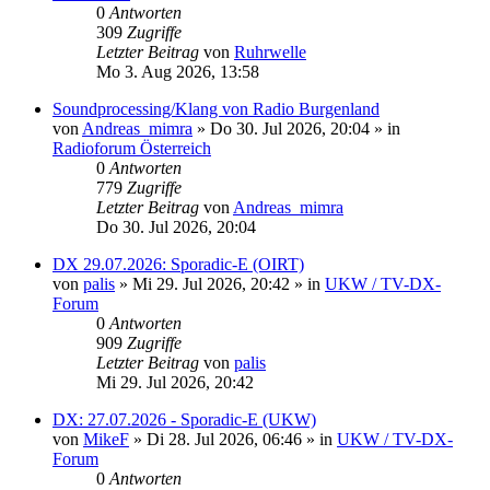
0
Antworten
309
Zugriffe
Letzter Beitrag
von
Ruhrwelle
Mo 3. Aug 2026, 13:58
Soundprocessing/Klang von Radio Burgenland
von
Andreas_mimra
»
Do 30. Jul 2026, 20:04
» in
Radioforum Österreich
0
Antworten
779
Zugriffe
Letzter Beitrag
von
Andreas_mimra
Do 30. Jul 2026, 20:04
DX 29.07.2026: Sporadic-E (OIRT)
von
palis
»
Mi 29. Jul 2026, 20:42
» in
UKW / TV-DX-
Forum
0
Antworten
909
Zugriffe
Letzter Beitrag
von
palis
Mi 29. Jul 2026, 20:42
DX: 27.07.2026 - Sporadic-E (UKW)
von
MikeF
»
Di 28. Jul 2026, 06:46
» in
UKW / TV-DX-
Forum
0
Antworten