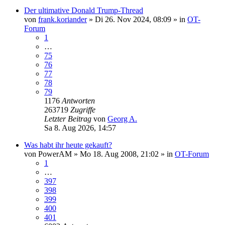
Der ultimative Donald Trump-Thread
von
frank.koriander
»
Di 26. Nov 2024, 08:09
» in
OT-
Forum
1
…
75
76
77
78
79
1176
Antworten
263719
Zugriffe
Letzter Beitrag
von
Georg A.
Sa 8. Aug 2026, 14:57
Was habt ihr heute gekauft?
von
PowerAM
»
Mo 18. Aug 2008, 21:02
» in
OT-Forum
1
…
397
398
399
400
401