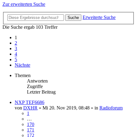
Zur erweiterten Suche
Erweiterte Suche
Suche
Die Suche ergab 103 Treffer
1
2
3
4
5
Nächste
Themen
Antworten
Zugriffe
Letzter Beitrag
NXP TEF6686
von
DXHR
»
Mi 20. Nov 2019, 08:48
» in
Radioforum
1
…
170
171
172