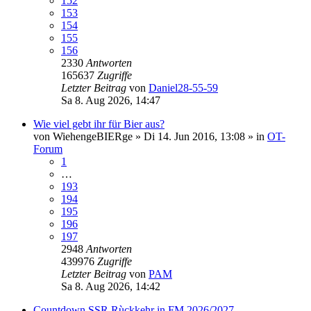
152
153
154
155
156
2330
Antworten
165637
Zugriffe
Letzter Beitrag
von
Daniel28-55-59
Sa 8. Aug 2026, 14:47
Wie viel gebt ihr für Bier aus?
von
WiehengeBIERge
»
Di 14. Jun 2016, 13:08
» in
OT-
Forum
1
…
193
194
195
196
197
2948
Antworten
439976
Zugriffe
Letzter Beitrag
von
PAM
Sa 8. Aug 2026, 14:42
Countdown SSR Rùckkehr in FM 2026/2027