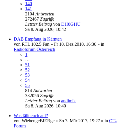
140
141
2104
Antworten
272467
Zugriffe
Letzter Beitrag
von
DH0GHU
Sa 8. Aug 2026, 10:42
DAB Empfang in Kärnten
von
RTL 102.5 Fan
»
Fr 10. Dez 2010, 16:36
» in
Radioforum Österreich
1
…
51
52
53
54
55
814
Antworten
332056
Zugriffe
Letzter Beitrag
von
andimik
Sa 8. Aug 2026, 10:40
Was fällt euch auf?
von
WiehengeBIERge
»
So 3. Mär 2013, 19:27
» in
OT-
Forum