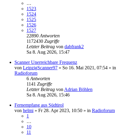
…
1523
1524
1525
1526
1527
22890
Antworten
1172430
Zugriffe
Letzter Beitrag
von
dabfrank2
Sa 8. Aug 2026, 15:47
Scanner Unerreichbare Frequenz
von
LeipzigScanner97
»
So 16. Mai 2021, 07:54
» in
Radioforum
6
Antworten
1141
Zugriffe
Letzter Beitrag
von
Adrian Böhlen
Sa 8. Aug 2026, 15:46
Fernempfang aus Südtirol
von
helmi
»
Fr 28. Apr 2023, 10:50
» in
Radioforum
1
…
10
11