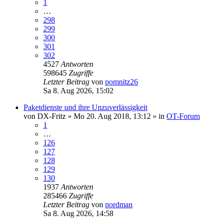
1
…
298
299
300
301
302
4527
Antworten
598645
Zugriffe
Letzter Beitrag
von
pomnitz26
Sa 8. Aug 2026, 15:02
Paketdienste und ihre Unzuverlässigkeit
von
DX-Fritz
»
Mo 20. Aug 2018, 13:12
» in
OT-Forum
1
…
126
127
128
129
130
1937
Antworten
285466
Zugriffe
Letzter Beitrag
von
nordman
Sa 8. Aug 2026, 14:58