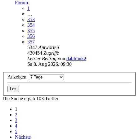
Forum
1
…
353
354
355
356
357
5347
Antworten
430454
Zugriffe
Letzter Beitrag
von
dabfrank2
Sa 8. Aug 2026, 09:30
Anzeigen:
Die Suche ergab 103 Treffer
1
2
3
4
5
Nächste