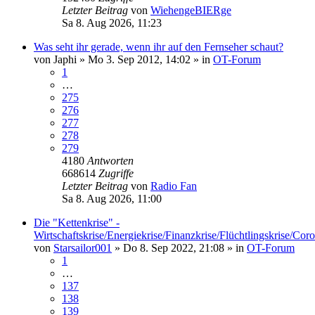
Letzter Beitrag
von
WiehengeBIERge
Sa 8. Aug 2026, 11:23
Was seht ihr gerade, wenn ihr auf den Fernseher schaut?
von
Japhi
»
Mo 3. Sep 2012, 14:02
» in
OT-Forum
1
…
275
276
277
278
279
4180
Antworten
668614
Zugriffe
Letzter Beitrag
von
Radio Fan
Sa 8. Aug 2026, 11:00
Die "Kettenkrise" -
Wirtschaftskrise/Energiekrise/Finanzkrise/Flüchtlingskrise/Co
von
Starsailor001
»
Do 8. Sep 2022, 21:08
» in
OT-Forum
1
…
137
138
139