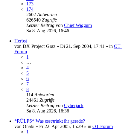
173
174
2602
Antworten
626540
Zugriffe
Letzter Beitrag
von
Chief Wiggum
Sa 8. Aug 2026, 16:46
Herbst
von
DX-Project-Graz
»
Di 21. Sep 2004, 17:41
» in
OT-
Forum
1
…
4
5
6
7
8
114
Antworten
24461
Zugriffe
Letzter Beitrag
von
Cyberjack
Sa 8. Aug 2026, 16:36
*RÜLPS* Was esst/trinkt ihr gerade?
von
Onabi
»
Fr 22. Apr 2005, 15:39
» in
OT-Forum
1