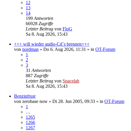
12
13
14
199
Antworten
66928
Zugriffe
Letzter Beitrag
von
FloG
Sa 8. Aug 2026, 15:43
+++ will wieder audio-Cd´s brennen+++
von
nordman
»
Do 6. Aug 2026, 11:31
» in
OT-Forum
1
2
3
31
Antworten
887
Zugriffe
Letzter Beitrag
von
Spacelab
Sa 8. Aug 2026, 15:43
Benzinfrust
von
zerobase now
»
Di 28. Jun 2005, 09:33
» in
OT-Forum
1
…
1265
1266
1267