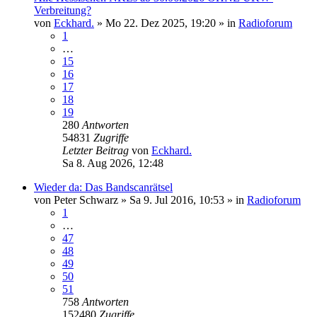
Verbreitung?
von
Eckhard.
»
Mo 22. Dez 2025, 19:20
» in
Radioforum
1
…
15
16
17
18
19
280
Antworten
54831
Zugriffe
Letzter Beitrag
von
Eckhard.
Sa 8. Aug 2026, 12:48
Wieder da: Das Bandscanrätsel
von
Peter Schwarz
»
Sa 9. Jul 2016, 10:53
» in
Radioforum
1
…
47
48
49
50
51
758
Antworten
152480
Zugriffe