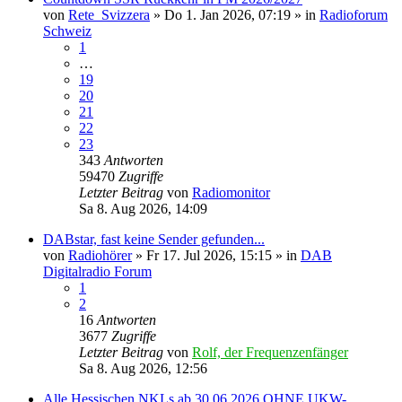
von
Rete_Svizzera
»
Do 1. Jan 2026, 07:19
» in
Radioforum
Schweiz
1
…
19
20
21
22
23
343
Antworten
59470
Zugriffe
Letzter Beitrag
von
Radiomonitor
Sa 8. Aug 2026, 14:09
DABstar, fast keine Sender gefunden...
von
Radiohörer
»
Fr 17. Jul 2026, 15:15
» in
DAB
Digitalradio Forum
1
2
16
Antworten
3677
Zugriffe
Letzter Beitrag
von
Rolf, der Frequenzenfänger
Sa 8. Aug 2026, 12:56
Alle Hessischen NKLs ab 30.06.2026 OHNE UKW-